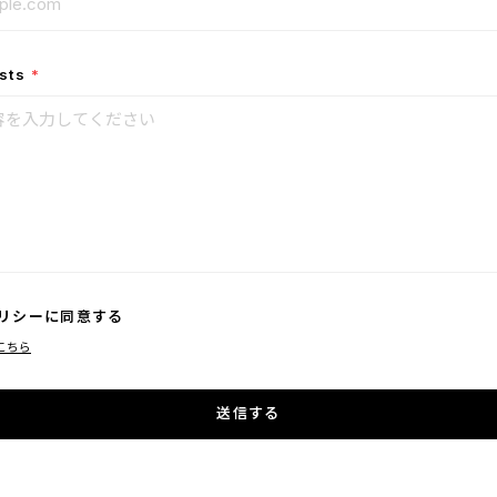
sts
*
リシーに同意する
こちら
送信する