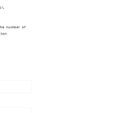
い。
 the number of
ton.